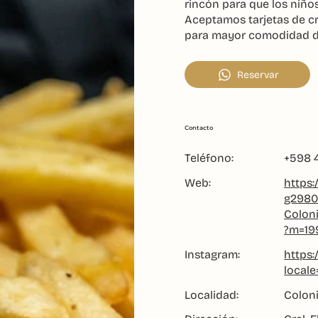
rincón para que los niños
Aceptamos tarjetas de cr
para mayor comodidad de
Reservar
Contacto
Teléfono:
+598 
Web:
https:
g2980
Colon
?m=19
Instagram:
https
local
Localidad:
Colon