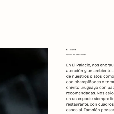
El Palacio
Colonia del Sacramento
En El Palacio, nos enorg
atención y un ambiente a
de nuestros platos, como
con champiñones o tomate
chivito uruguayo con pap
recomendadas. Nos esfor
en un espacio siempre li
restaurante, con cuadros
especial. También pensam