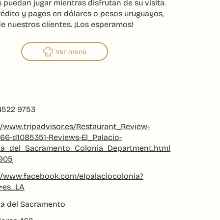
 puedan jugar mientras disfrutan de su visita.
édito y pagos en dólares o pesos uruguayos,
 nuestros clientes. ¡Los esperamos!
Ver menú
4522 9753
//www.tripadvisor.es/Restaurant_Review-
66-d1085351-Reviews-El_Palacio-
ia_del_Sacramento_Colonia_Department.html
905
://www.facebook.com/elpalaciocolonia?
e=es_LA
ia del Sacramento